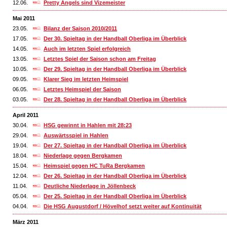
12.06.
Pretty Angels sind Vizemeister
Mai 2011
23.05.
Bilanz der Saison 2010/2011
17.05.
Der 30. Spieltag in der Handball Oberliga im Überblick
14.05.
Auch im letzten Spiel erfolgreich
13.05.
Letztes Spiel der Saison schon am Freitag
10.05.
Der 29. Spieltag in der Handball Oberliga im Überblick
09.05.
Klarer Sieg im letzten Heimspiel
06.05.
Letztes Heimspiel der Saison
03.05.
Der 28. Spieltag in der Handball Oberliga im Überblick
April 2011
30.04.
HSG gewinnt in Hahlen mit 28:23
29.04.
Auswärtsspiel in Hahlen
19.04.
Der 27. Spieltag in der Handball Oberliga im Überblick
18.04.
Niederlage gegen Bergkamen
15.04.
Heimspiel gegen HC TuRa Bergkamen
12.04.
Der 26. Spieltag in der Handball Oberliga im Überblick
11.04.
Deutliche Niederlage in Jöllenbeck
05.04.
Der 25. Spieltag in der Handball Oberliga im Überblick
04.04.
Die HSG Augustdorf / Hövelhof setzt weiter auf Kontinuität
März 2011