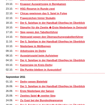
23.10.
Knapper Auswärtssieg in Bergkamen
23.10.
HSG-Reserve in Runde zwei
22.10.
Chicas gewinnen das 5. Spiel in Folge
22.10.
Fragezeichen hinter Stukalin
18.10.
Der 6. Spieltag in der Handball Oberliga im Überblick
18.10.
Dämpfer für die Zweite � Erste Niederlage in Detmold
17.10.
Sieg gegen den Tabellenführer
14.10.
Heimspiel gegen den Überraschungstabellenführer
11.10.
Der 5. Spieltag in der Handball Oberliga im Überblick
10.10.
Niederlage in Möllbergen
09.10.
Arbeitssieg im Derby
08.10.
Auswärtsspiel beim Aufsteiger
04.10.
Der 4. Spieltag in der Handball Oberliga im Überblick
03.10.
Kantersieg im Kreis-Derby
02.10.
Die Punkte bleiben in Augustdorf
September 2011
01.10.
Derby gegen Bielefeld
26.09.
Der 3. Spieltag in der Handball Oberliga im Überblick
26.09.
Erste Niederlage der Saison
25.09.
Zweites Spiel � zweiter Sieg
24.09.
Zu Gast bei der Bundesligareserve