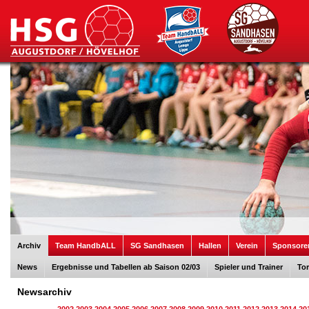
Archiv
Team HandbALL
SG Sandhasen
Hallen
Verein
Sponsore
News
Ergebnisse und Tabellen ab Saison 02/03
Spieler und Trainer
Tor
Newsarchiv