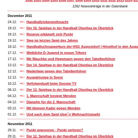
2002
2003
2004
2005
2006
2007
2008
2009
2010
2011
2012
2013
2014
20
1262 Newseinträge in der Datenbank
Dezember 2011
24.12.
Handballzickenweihnacht
19.12.
Der 15. Spieltag in der Handball Oberliga im Überblick
19.12.
Reserve erkämpft sich Punkt
19.12.
Sieg im letzten Spiel des Jahres
18.12.
Handballschnupperkurs der HSG Augustdorf / Hövelhof in den Aug
17.12.
Weibliche D-Jugend in neuen Trikots
17.12.
Mit Waschke und Hegemann gegen den Tabellenführer
13.12.
Der 14. Spieltag in der Handball Oberliga im Überblick
12.12.
Niederlage gegen den Tabellenführer
12.12.
Auswärtssieg in Soest
10.12.
Verfolgerduell beim Soester TV
06.12.
Der 13. Spieltag in der Handball Oberliga im Überblick
04.12.
1. Mannschaft besiegt Menden
04.12.
Dämpfer für die 2. Mannschaft
03.12.
Mit kleinem Kader gegen Menden
01.12.
Und nach dem Spiel über´n Weihnachtsmarkt
November 2011
29.11.
Punkt gewonnen - Punkt verloren?
29.11.
Der 12. Spieltag in der Handball Oberliga im Überblick