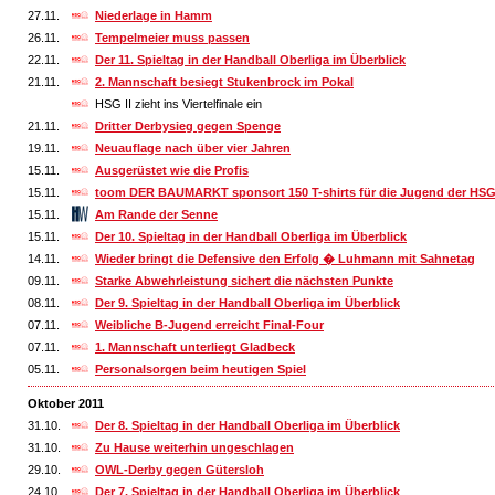
27.11.
Niederlage in Hamm
26.11.
Tempelmeier muss passen
22.11.
Der 11. Spieltag in der Handball Oberliga im Überblick
21.11.
2. Mannschaft besiegt Stukenbrock im Pokal
HSG II zieht ins Viertelfinale ein
21.11.
Dritter Derbysieg gegen Spenge
19.11.
Neuauflage nach über vier Jahren
15.11.
Ausgerüstet wie die Profis
15.11.
toom DER BAUMARKT sponsort 150 T-shirts für die Jugend der HSG
15.11.
Am Rande der Senne
15.11.
Der 10. Spieltag in der Handball Oberliga im Überblick
14.11.
Wieder bringt die Defensive den Erfolg � Luhmann mit Sahnetag
09.11.
Starke Abwehrleistung sichert die nächsten Punkte
08.11.
Der 9. Spieltag in der Handball Oberliga im Überblick
07.11.
Weibliche B-Jugend erreicht Final-Four
07.11.
1. Mannschaft unterliegt Gladbeck
05.11.
Personalsorgen beim heutigen Spiel
Oktober 2011
31.10.
Der 8. Spieltag in der Handball Oberliga im Überblick
31.10.
Zu Hause weiterhin ungeschlagen
29.10.
OWL-Derby gegen Gütersloh
24.10.
Der 7. Spieltag in der Handball Oberliga im Überblick