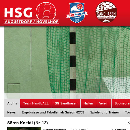
Archiv
Team HandbALL
SG Sandhasen
Hallen
Verein
Sponsore
News
Ergebnisse und Tabellen ab Saison 02/03
Spieler und Trainer
Tor
Sören Kneidl (Nr. 12)