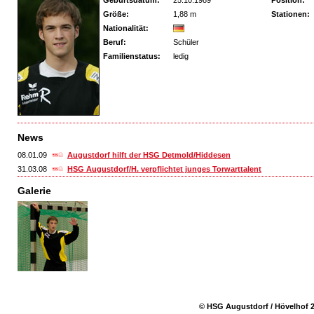
Geburtsdatum:
25.10.1989
Position:
Größe:
1,88 m
Stationen:
Nationalität:
Beruf:
Schüler
Familienstatus:
ledig
News
08.01.09
Augustdorf hilft der HSG Detmold/Hiddesen
31.03.08
HSG Augustdorf/H. verpflichtet junges Torwarttalent
Galerie
© HSG Augustdorf / Hövelhof 2