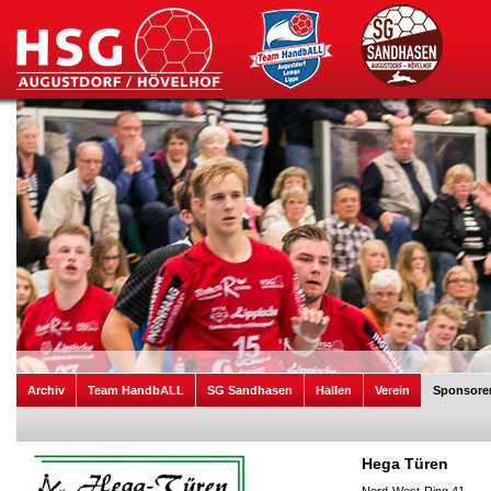
Archiv
Team HandbALL
SG Sandhasen
Hallen
Verein
Sponsore
Hega Türen