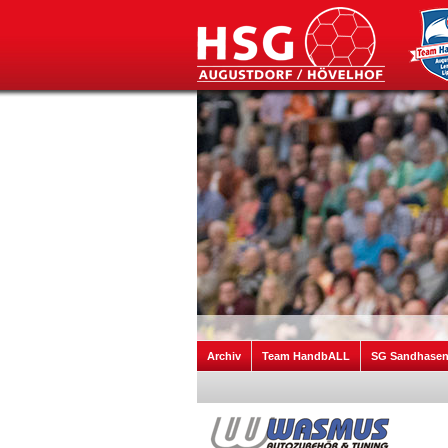
Archiv
Team HandbALL
SG Sandhase