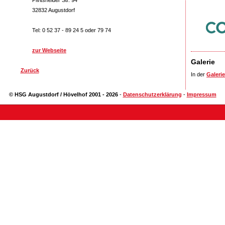
Pivitsheider Str. 94
32832 Augustdorf
Tel: 0 52 37 - 89 24 5 oder 79 74
zur Webseite
Galerie
Zurück
In der
Galerie
© HSG Augustdorf / Hövelhof 2001 - 2026
-
Datenschutzerklärung
-
Impressum