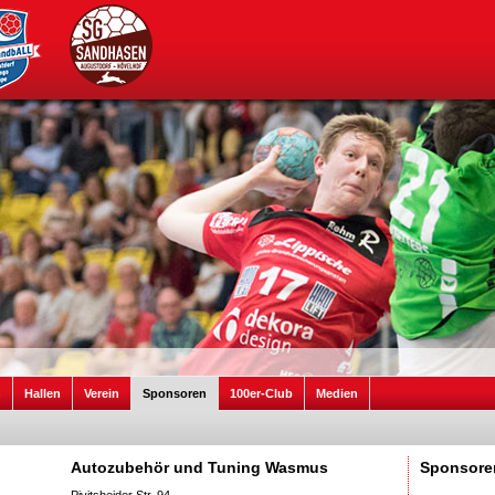
n
Hallen
Verein
Sponsoren
100er-Club
Medien
Autozubehör und Tuning Wasmus
Sponsore