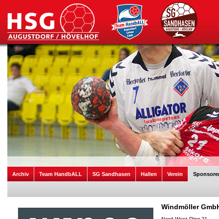
Archiv
Team HandbALL
SG Sandhasen
Hallen
Verein
Sponsore
Windmöller Gmb