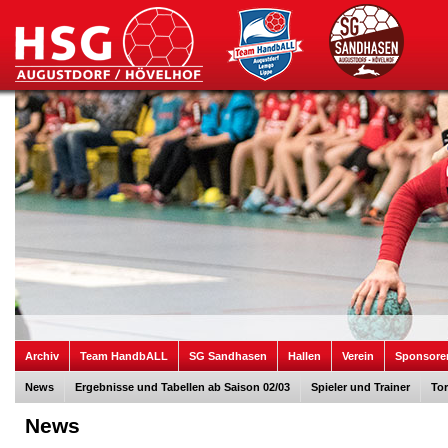
Archiv
Team HandbALL
SG Sandhasen
Hallen
Verein
Sponsore
News
Ergebnisse und Tabellen ab Saison 02/03
Spieler und Trainer
Tor
News