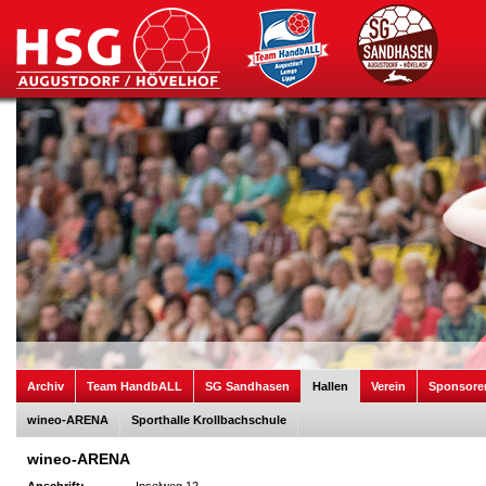
Archiv
Team HandbALL
SG Sandhasen
Hallen
Verein
Sponsore
wineo-ARENA
Sporthalle Krollbachschule
wineo-ARENA