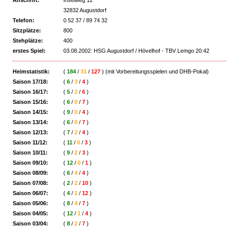
Anschrift:
Inselweg 12
32832 Augustdorf
Telefon:
0 52 37 / 89 74 32
Sitzplätze:
800
Stehplätze:
400
erstes Spiel:
03.08.2002: HSG Augustdorf / Hövelhof - TBV Lemgo 20:42
Heimstatistik:
(
184
/
31
/
127
) (mit Vorbereitungsspielen und DHB-Pokal)
Saison 17/18:
(
6
/
3
/
4
)
Saison 16/17:
(
5
/
2
/
6
)
Saison 15/16:
(
6
/
0
/
7
)
Saison 14/15:
(
9
/
0
/
4
)
Saison 13/14:
(
6
/
0
/
7
)
Saison 12/13:
(
7
/
2
/
4
)
Saison 11/12:
(
11
/
0
/
3
)
Saison 10/11:
(
9
/
2
/
3
)
Saison 09/10:
(
12
/
0
/
1
)
Saison 08/09:
(
6
/
4
/
4
)
Saison 07/08:
(
2
/
2
/
10
)
Saison 06/07:
(
4
/
1
/
12
)
Saison 05/06:
(
8
/
4
/
7
)
Saison 04/05:
(
12
/
1
/
4
)
Saison 03/04:
(
8
/
2
/
7
)