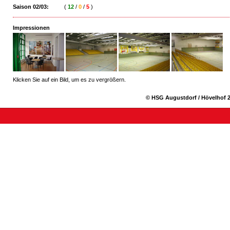
Saison 02/03:
(
12
/
0
/
5
)
Impressionen
Klicken Sie auf ein Bild, um es zu vergrößern.
© HSG Augustdorf / Hövelhof 2