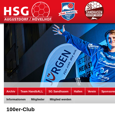
Archiv
Team HandbALL
SG Sandhasen
Hallen
Verein
Sponsore
Informationen
Mitglieder
Mitglied werden
100er-Club