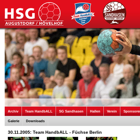
Archiv
Team HandbALL
SG Sandhasen
Hallen
Verein
Sponsore
Galerie
Downloads
30.11.2005: Team HandbALL - Füchse Berlin