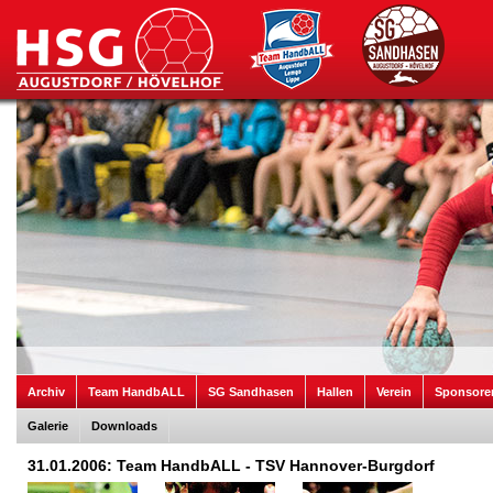
Archiv
Team HandbALL
SG Sandhasen
Hallen
Verein
Sponsore
Galerie
Downloads
31.01.2006: Team HandbALL - TSV Hannover-Burgdorf