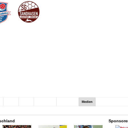
n
Hallen
Verein
Sponsoren
100er-Club
Medien
schland
Sponsore