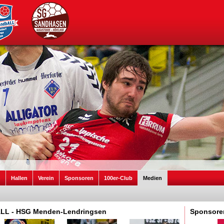
n
Hallen
Verein
Sponsoren
100er-Club
Medien
bALL - HSG Menden-Lendringsen
Sponsore