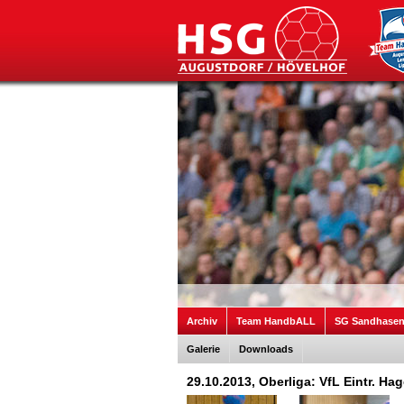
Archiv
Team HandbALL
SG Sandhase
Galerie
Downloads
29.10.2013, Oberliga: VfL Eintr. H