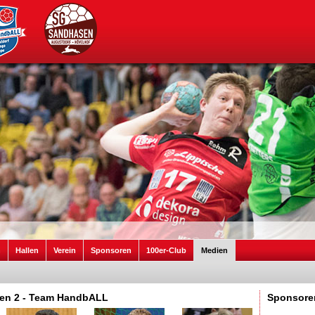
n
Hallen
Verein
Sponsoren
100er-Club
Medien
agen 2 - Team HandbALL
Sponsore