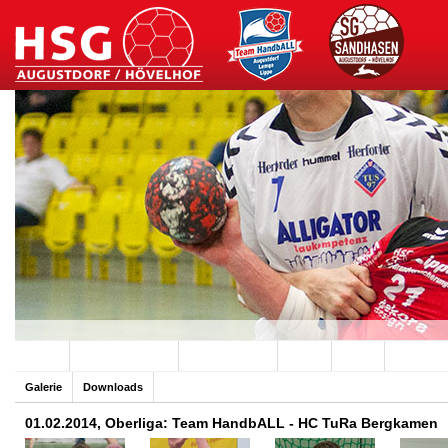
Archiv
Team HandbALL
SG Sandhasen
Hallen
Verein
Sponsore
Galerie
Downloads
01.02.2014, Oberliga: Team HandbALL - HC TuRa Bergkamen