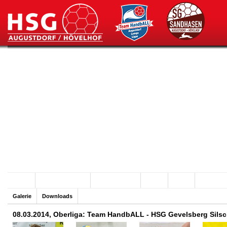
Archiv
Team HandbALL
SG Sandhasen
Hallen
Verein
Sponsore
Galerie
Downloads
08.03.2014, Oberliga: Team HandbALL - HSG Gevelsberg Sils