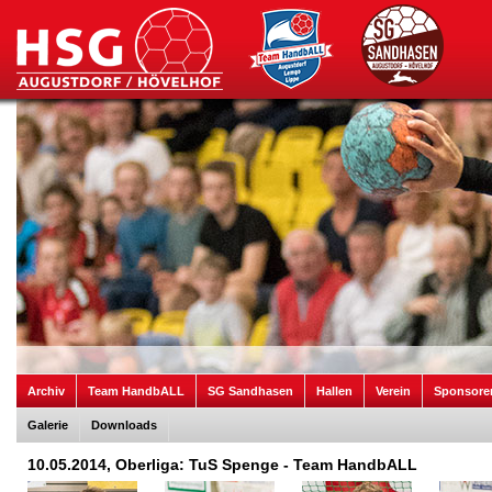
Archiv
Team HandbALL
SG Sandhasen
Hallen
Verein
Sponsore
Galerie
Downloads
10.05.2014, Oberliga: TuS Spenge - Team HandbALL