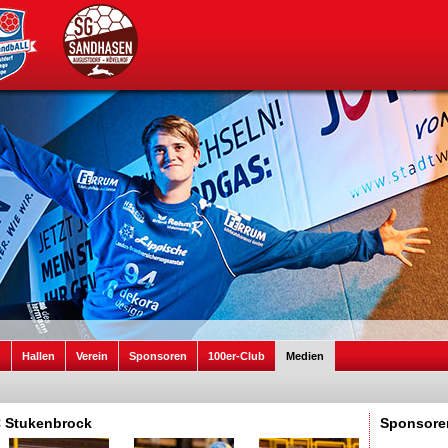
n
Hallen
Verein
Sponsoren
100er-Club
Medien
FC Stukenbrock
Sponsore