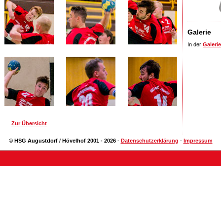
Galerie
In der
Galerie
Zur Übersicht
© HSG Augustdorf / Hövelhof 2001 - 2026
-
Datenschutzerklärung
-
Impressum