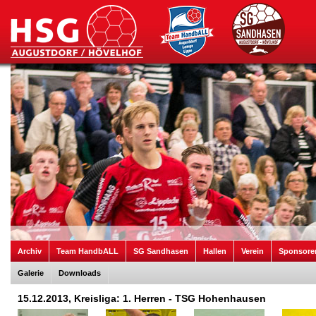
Archiv
Team HandbALL
SG Sandhasen
Hallen
Verein
Sponsore
Galerie
Downloads
15.12.2013, Kreisliga: 1. Herren - TSG Hohenhausen