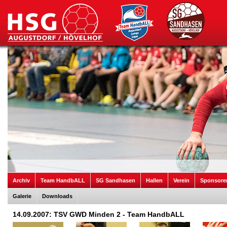
Archiv
Team HandbALL
SG Sandhasen
Hallen
Verein
Sponsore
Galerie
Downloads
14.09.2007: TSV GWD Minden 2 - Team HandbALL