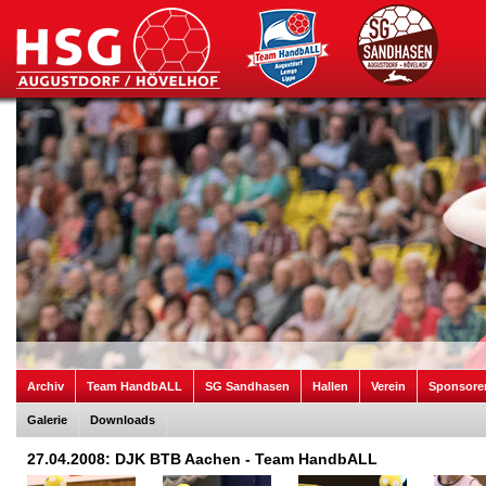
Archiv
Team HandbALL
SG Sandhasen
Hallen
Verein
Sponsore
Galerie
Downloads
27.04.2008: DJK BTB Aachen - Team HandbALL