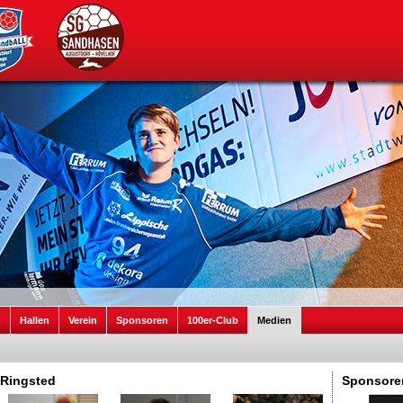
n
Hallen
Verein
Sponsoren
100er-Club
Medien
 Ringsted
Sponsore