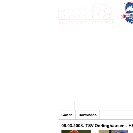
Archiv
Team HandbALL
SG Sandhase
Galerie
Downloads
08.03.2008: TSV Oerlinghausen - H