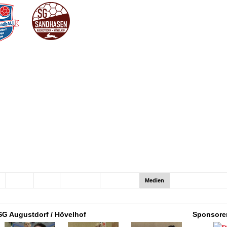
n
Hallen
Verein
Sponsoren
100er-Club
Medien
SG Augustdorf / Hövelhof
Sponsore