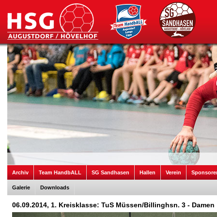
Archiv
Team HandbALL
SG Sandhasen
Hallen
Verein
Sponsore
Galerie
Downloads
06.09.2014, 1. Kreisklasse: TuS Müssen/Billinghsn. 3 - Damen