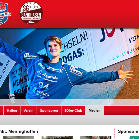
n
Hallen
Verein
Sponsoren
100er-Club
Medien
ikt. Mennighüffen
Sponsore