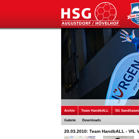
Archiv
Team HandbALL
SG Sandhase
Galerie
Downloads
20.03.2010: Team HandbALL - VfL V