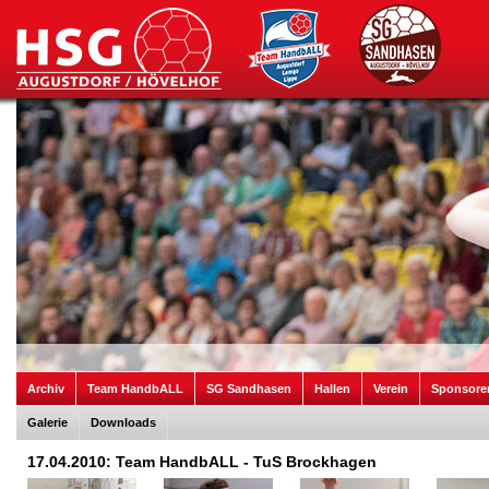
Archiv
Team HandbALL
SG Sandhasen
Hallen
Verein
Sponsore
Galerie
Downloads
17.04.2010: Team HandbALL - TuS Brockhagen