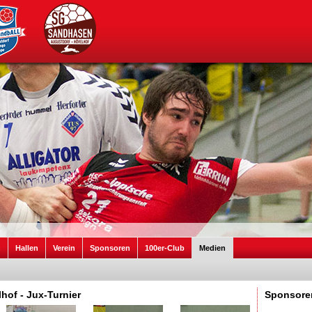
n
Hallen
Verein
Sponsoren
100er-Club
Medien
hof - Jux-Turnier
Sponsore