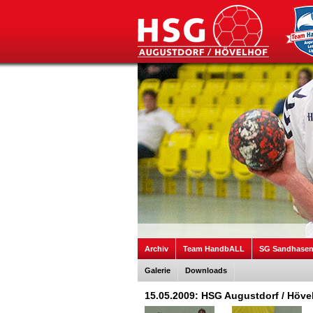
Archiv
Team HandbALL
SG Sandhase
Galerie
Downloads
15.05.2009: HSG Augustdorf / Hövel