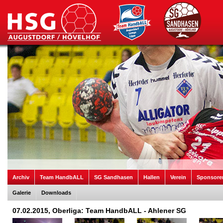
Archiv
Team HandbALL
SG Sandhasen
Hallen
Verein
Sponsore
Galerie
Downloads
07.02.2015, Oberliga: Team HandbALL - Ahlener SG