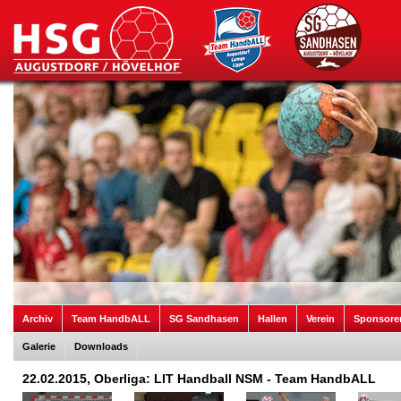
Archiv
Team HandbALL
SG Sandhasen
Hallen
Verein
Sponsore
Galerie
Downloads
22.02.2015, Oberliga: LIT Handball NSM - Team HandbALL