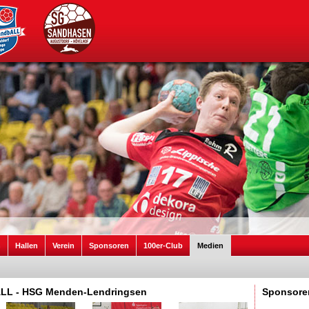
n
Hallen
Verein
Sponsoren
100er-Club
Medien
bALL - HSG Menden-Lendringsen
Sponsore