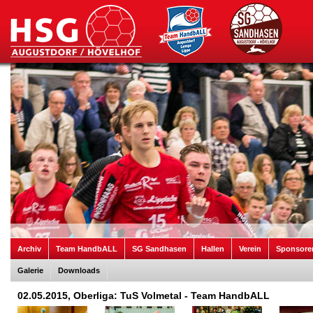
Archiv
Team HandbALL
SG Sandhasen
Hallen
Verein
Sponsore
Galerie
Downloads
02.05.2015, Oberliga: TuS Volmetal - Team HandbALL