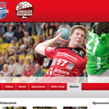
n
Hallen
Verein
Sponsoren
100er-Club
Medien
 Gütersloh
Sponsore