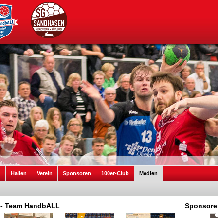
n
Hallen
Verein
Sponsoren
100er-Club
Medien
2 - Team HandbALL
Sponsore