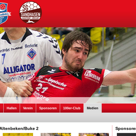
n
Hallen
Verein
Sponsoren
100er-Club
Medien
Altenbeken/Buke 2
Sponsore