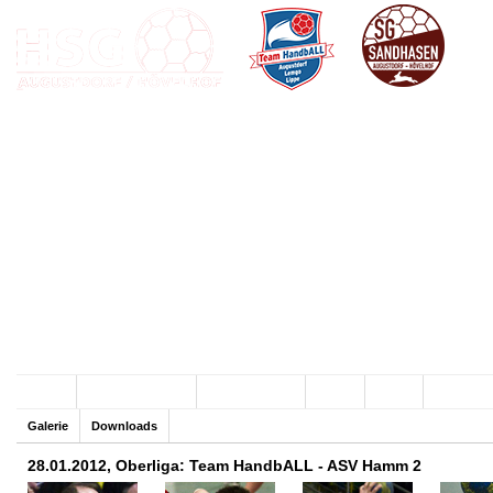
Archiv
Team HandbALL
SG Sandhasen
Hallen
Verein
Sponsore
Galerie
Downloads
28.01.2012, Oberliga: Team HandbALL - ASV Hamm 2