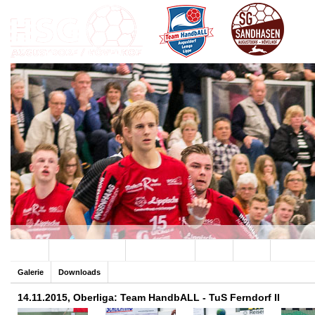
Archiv
Team HandbALL
SG Sandhasen
Hallen
Verein
Sponsore
Galerie
Downloads
14.11.2015, Oberliga: Team HandbALL - TuS Ferndorf II