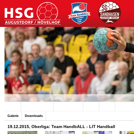
Archiv
Team HandbALL
SG Sandhasen
Hallen
Verein
Sponsore
Galerie
Downloads
19.12.2015, Oberliga: Team HandbALL - LIT Handball