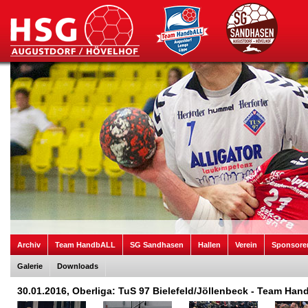
Archiv
Team HandbALL
SG Sandhasen
Hallen
Verein
Sponsore
Galerie
Downloads
30.01.2016, Oberliga: TuS 97 Bielefeld/Jöllenbeck - Team Ha