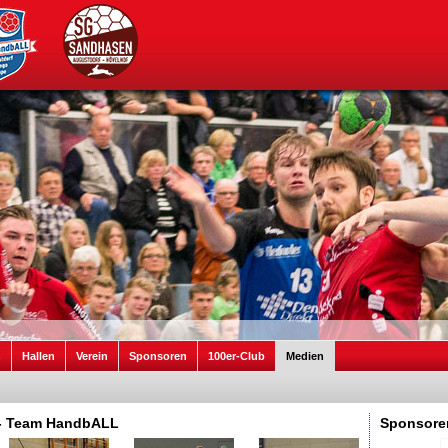
n
Hallen
Verein
Sponsoren
100er-Club
Medien
l - Team HandbALL
Sponsore