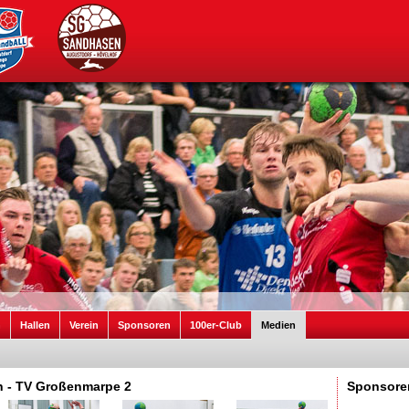
n
Hallen
Verein
Sponsoren
100er-Club
Medien
en - TV Großenmarpe 2
Sponsore