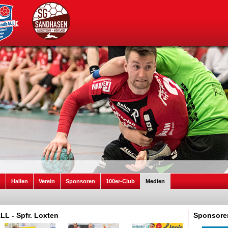
n
Hallen
Verein
Sponsoren
100er-Club
Medien
LL - Spfr. Loxten
Sponsore