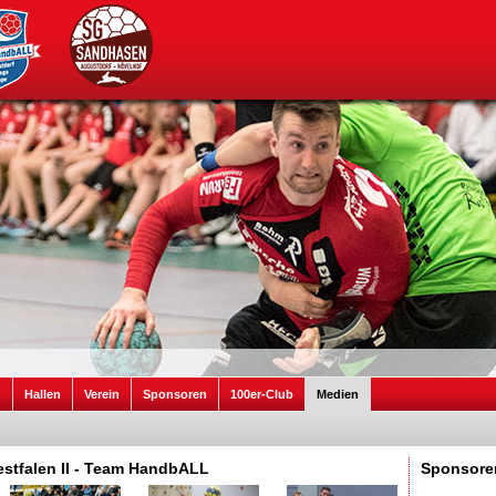
n
Hallen
Verein
Sponsoren
100er-Club
Medien
stfalen II - Team HandbALL
Sponsore