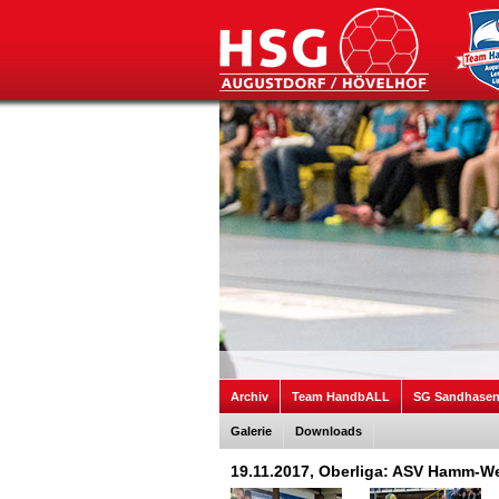
Archiv
Team HandbALL
SG Sandhase
Galerie
Downloads
19.11.2017, Oberliga: ASV Hamm-We