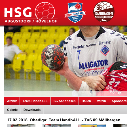
Archiv
Team HandbALL
SG Sandhasen
Hallen
Verein
Sponsore
Galerie
Downloads
17.02.2018, Oberliga: Team HandbALL - TuS 09 Möllbergen