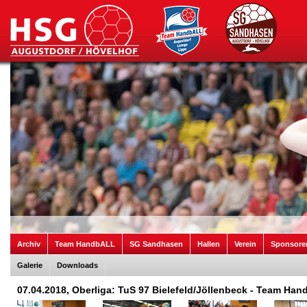
Archiv
Team HandbALL
SG Sandhasen
Hallen
Verein
Sponsore
Galerie
Downloads
07.04.2018, Oberliga: TuS 97 Bielefeld/Jöllenbeck - Team Ha