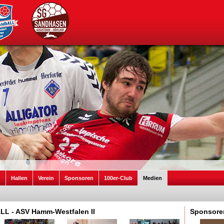
n
Hallen
Verein
Sponsoren
100er-Club
Medien
ALL - ASV Hamm-Westfalen II
Sponsore