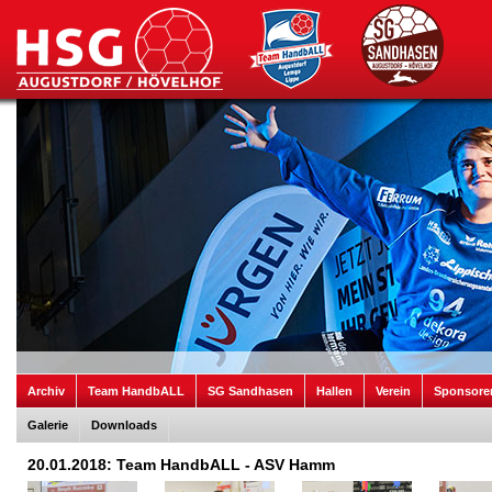
Archiv
Team HandbALL
SG Sandhasen
Hallen
Verein
Sponsore
Galerie
Downloads
20.01.2018: Team HandbALL - ASV Hamm