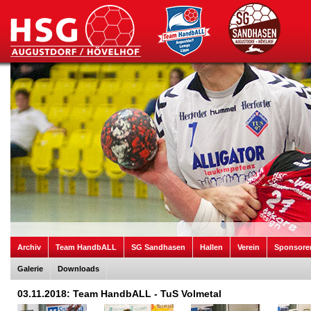
Archiv
Team HandbALL
SG Sandhasen
Hallen
Verein
Sponsore
Galerie
Downloads
03.11.2018: Team HandbALL - TuS Volmetal