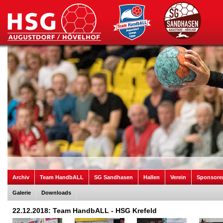
Archiv
Team HandbALL
SG Sandhasen
Hallen
Verein
Sponsore
Galerie
Downloads
22.12.2018: Team HandbALL - HSG Krefeld