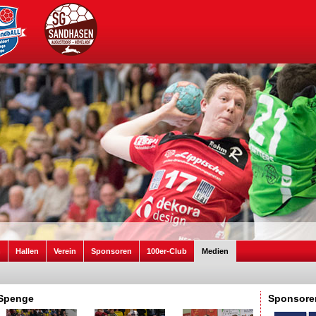
n
Hallen
Verein
Sponsoren
100er-Club
Medien
 Spenge
Sponsore