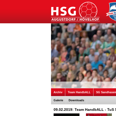
Archiv
Team HandbALL
SG Sandhase
Galerie
Downloads
09.02.2019: Team HandbALL - TuS