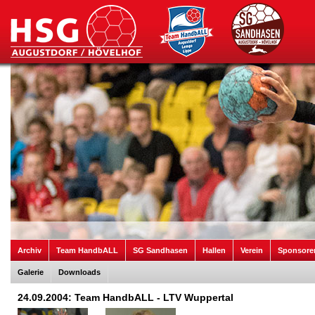
Archiv
Team HandbALL
SG Sandhasen
Hallen
Verein
Sponsore
Galerie
Downloads
24.09.2004: Team HandbALL - LTV Wuppertal