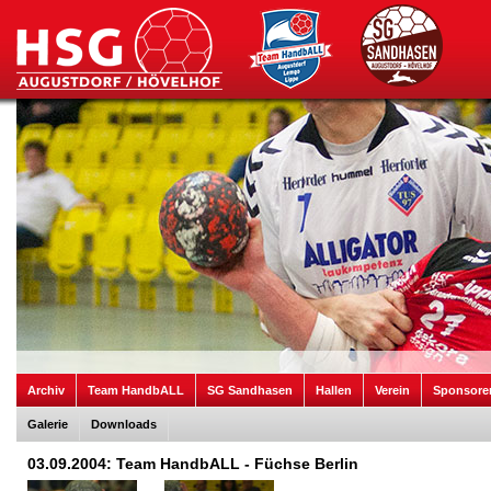
Archiv
Team HandbALL
SG Sandhasen
Hallen
Verein
Sponsore
Galerie
Downloads
03.09.2004: Team HandbALL - Füchse Berlin